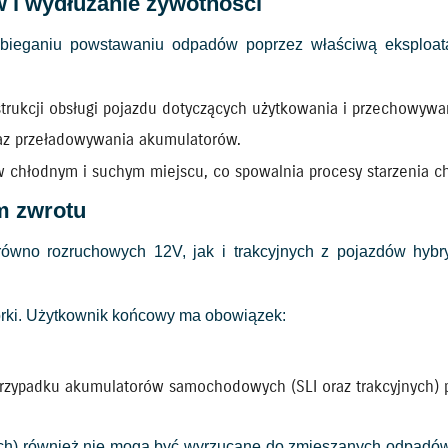
 i wydłużanie żywotności
ieganiu powstawaniu odpadów poprzez właściwą eksploatac
trukcji obsługi pojazdu dotyczących użytkowania i przechowywa
az przeładowywania akumulatorów.
w chłodnym i suchym miejscu, co spowalnia procesy starzenia 
em zwrotu
równo rozruchowych 12V, jak i trakcyjnych z pojazdów hybr
órki. Użytkownik końcowy ma obowiązek:
przypadku akumulatorów samochodowych (SLI oraz trakcyjnych) 
nikach) również nie mogą być wyrzucane do zmieszanych odpadó