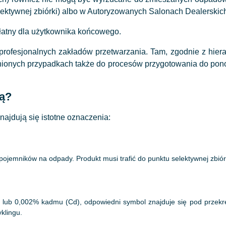
ektywnej zbiórki) albo w Autoryzowanych Salonach Dealerskich
atny dla użytkownika końcowego.
profesjonalnych zakładów przetwarzania. Tam, zgodnie z hie
dnionych przypadkach także do procesów przygotowania do pono
ją?
jdują się istotne oznaczenia:
jemników na odpady. Produkt musi trafić do punktu selektywnej zbiór
b) lub 0,002% kadmu (Cd), odpowiedni symbol znajduje się pod przek
klingu.