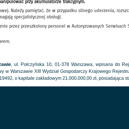
nipulować przy akumulatorze trakcyjnym.
wej. Należy pamiętać, że w przypadku silnego uderzenia, rozsz
gają specjalistycznej obsługi.
znie przez przeszkolony personel w Autoryzowanych Serwisach 
arem.
zawie
, ul. Połczyńska 10, 01-378 Warszawa, wpisana do Re
wy w Warszawie XIII Wydział Gospodarczy Krajowego Rejes
92, o kapitale zakładowym 21.000.000,00 zł, posiadająca sta