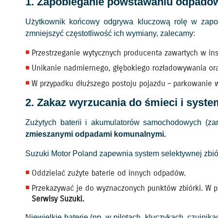
1. Zapobieganie powstawaniu odpadów
Użytkownik końcowy odgrywa kluczową rolę w zapob
zmniejszyć częstotliwość ich wymiany, zalecamy:
Przestrzeganie wytycznych producenta zawartych w ins
Unikanie nadmiernego, głębokiego rozładowywania or
W przypadku dłuższego postoju pojazdu – parkowanie 
2. Zakaz wyrzucania do śmieci i syst
Zużytych baterii i akumulatorów samochodowych (za
zmieszanymi odpadami komunalnymi.
Suzuki Motor Poland zapewnia system selektywnej zbi
Oddzielać zużyte baterie od innych odpadów.
Przekazywać je do wyznaczonych punktów zbiórki. W 
Serwisy Suzuki.
Niewielkie baterie (np. w pilotach, kluczykach, czuj