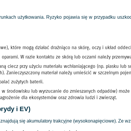
arunkach użytkowania. Ryzyko pojawia się w przypadku uszko
owe), które mogą działać drażniąco na skórę, oczy i układ odde
 oparami. W razie kontaktu ze skórą lub oczami należy przemywa
zlaną ciecz przy użyciu materiału wchłaniającego (np. piasku lub
). Zanieczyszczony materiał należy umieścić w szczelnym pojemn
alać zużytych baterii.
ich w środowisku lub wyrzucanie do zmieszanych odpadów) może 
agrożenie dla ekosystemów oraz zdrowia ludzi i zwierząt.
rydy i EV)
najdują się akumulatory trakcyjne (wysokonapięciowe). Ze w