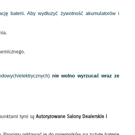
ję baterii. Aby wydłużyć żywotność akumulatorów i
nia.
chemicznego.
ydowych/elektrycznych)
nie wolno wyrzucać wraz ze
punktami tymi są
Autoryzowane Salony Dealerskie i
w. Prosimy oddawać je do pojemników na zużyte baterie