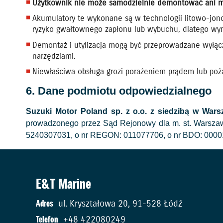
Użytkownik nie może samodzielnie demontować ani ma
Akumulatory te wykonane są w technologii litowo-jono
ryzyko gwałtownego zapłonu lub wybuchu, dlatego wyma
Demontaż i utylizacja mogą być przeprowadzane wyłąc
narzędziami.
Niewłaściwa obsługa grozi porażeniem prądem lub poż
6. Dane podmiotu odpowiedzialnego
Suzuki Motor Poland sp. z o.o. z siedzibą w Wars
prowadzonego przez Sąd Rejonowy dla m. st. Warsza
5240307031, o nr REGON: 011077706, o nr BDO: 0000194
E&T Marine
Adres
ul. Kryształowa 20, 91-528 Łódź
Telefon
+48 422080249